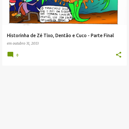
t
a
g
e
Historinha de Zé Tixo, Dentão e Cuco - Parte Final
n
em
outubro 31, 2013
s
0